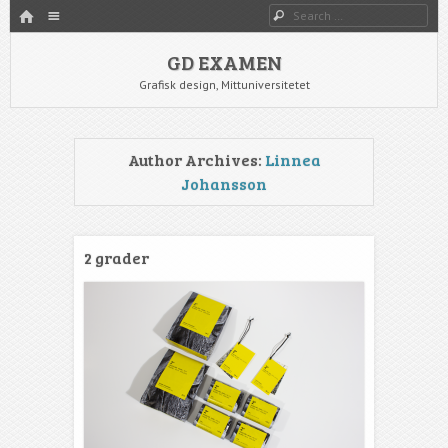
HOME
Menu
Search
SKIP TO CONTENT
GD EXAMEN
Grafisk design, Mittuniversitetet
Author Archives:
Linnea
Johansson
2 grader