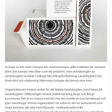
Sverige är det land i Europa där urbaniseringen gått snabbast de senaste
åren. Det kanske inte låter som ett problem, men avfolkningen av
landsbygden innebär i många fall tvångsförflyttning. Landsbygden har
blivit död och obeboelig. Människor tvingas att lämna sina hem.
Organisationen Inland verkar för att hjälpa landsbygden, med fokus på
landsbygden i Mittsveriges inland, trakterna kring Ånge och Bergs
kommuner. Det är en region som till stor del består av just landsbygd och
gles landsbygd. Denna organisation vill lyfta en del av kulturarvet som
snart kommer att vara helt förlorad – mathantverket från
inlandet. Organisationen bygger på att små producenter kan samarbeta