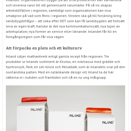
och leverera varor till ett gemensamt varumärke. På så vis skapas
arbetstillfällen i regionen, samtidigt som organisationen kan visa
smakprov på vad som finns i regionen. Vinsten ska gå till forskning kring
landsbygdsfrågor – att söka efter DET som kan få landsbygden att fortsätt
leva av egen kraft. Kanske är det nya kommunikationssätt, nya typer av
arbetsplatser, nya former av service eller liknande. Inlandet får bli en
föregångsregion som får visa vägen.
Att förpacka en plats och ett kulturarv
Inland säljer mathantverk enligt gamla recept från regionen. Tre
produkter ur Inlands sortiment är
Kesmus
, en ostmassa med grädde och
hjortronsylt,
Pank
, en söt rörost och
Mesuklubb
, som är inlandets svar på den
norrländska palten. Med en nytänkande design vill Inland ta de här
rätterna in i nutiden och framtiden och nå en ny ung målgrupp.