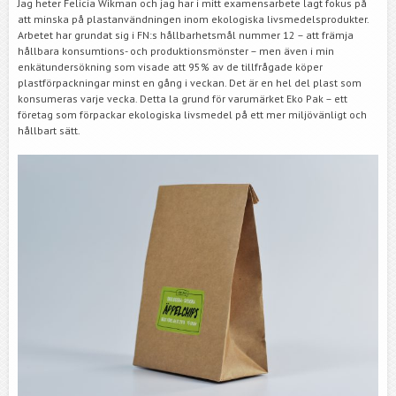
Jag heter Felicia Wikman och jag har i mitt examensarbete lagt fokus på
att minska på plastanvändningen inom ekologiska livsmedelsprodukter.
Arbetet har grundat sig i FN:s hållbarhetsmål nummer 12 – att främja
hållbara konsumtions- och produktionsmönster – men även i min
enkätundersökning som visade att 95% av de tillfrågade köper
plastförpackningar minst en gång i veckan. Det är en hel del plast som
konsumeras varje vecka.
Detta la grund för varumärket Eko Pak – ett
företag som förpackar ekologiska livsmedel på ett mer miljövänligt och
hållbart sätt.