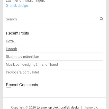
Läs mer om utbildningen:
Grafisk design
S
e
a
Recent Posts
r
c
Doza
h
Hiraeth
Skapad av människor
Musik och design går hand i hand
Provocera bort våldet
Recent Comments
Copyright © 2026
Examensprojekt grafisk design
| Theme by: