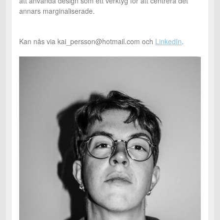
att använda design som ett verktyg för att centrera det
annars marginaliserade.
Kan nås via kai_persson@hotmail.com och
LinkedIn
.