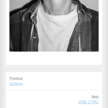
Previous
Previous
Uniform
post:
Next
Next
CR8_CTRL
post: