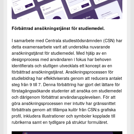
Förbättrad ansökningstjänst för studiemedel.
I samarbete med Centrala studiestödsnämnden (CSN) har
detta examensarbete varit att undersöka nuvarande
ansökningstjänst för studiemedel. Med hjälp av en
designprocess med användaren i fokus har behoven
identifierats och slutligen utvecklats ett koncept av en
förbättrad ansökningstjänst. Ansökningsprocessen för
studiebidrag har effektiviserats genom att reducera antalet
steg från 9 till 7. Denna förbättring har gjort det lättare för
förstagångssökande studenter att ansöka om studiemedel
och därigenom förbättrat användarupplevelsen. För att
göra ansökningsprocessen mer intuitiv har gränssnittet
förbättrats genom att tillämpa kulör från CSN:s grafiska
profil, inkludera illustrationer och symboler kopplade till
rubrikerna samt en tydligare på struktur formuläret.