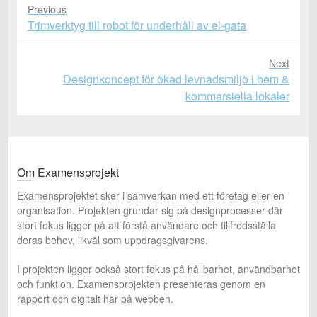
Previous
Previous
Trimverktyg till robot för underhåll av el-gata
post:
Next
Next
Designkoncept för ökad levnadsmiljö i hem &
post:
kommersiella lokaler
Om Examensprojekt
Examensprojektet sker i samverkan med ett företag eller en
organisation. Projekten grundar sig på designprocesser där
stort fokus ligger på att förstå användare och tillfredsställa
deras behov, likväl som uppdragsgivarens.
I projekten ligger också stort fokus på hållbarhet, användbarhet
och funktion. Examensprojekten presenteras genom en
rapport och digitalt här på webben.